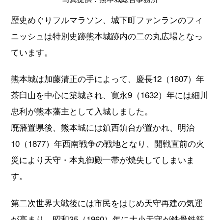
歴史めぐりフルマラソン、城下町ファンランのフィ
ニッシュは特別史跡熊本城跡内の二の丸広場となっ
ています。
熊本城は加藤清正の手によって、慶長12（1607）年
茶臼山を中心に築城され、寛永9（1632）年には細川
忠利が熊本藩主として入城しました。
廃藩置県後、熊本城には鎮西鎮台が置かれ、明治
10（1877）年西南戦争の戦地となり、開戦直前の火
災により天守・本丸御殿一帯が焼失してしまいま
す。
第二次世界大戦後には市民をはじめ天守再建の気運
が高まり、昭和35（1960）年に大小天守が鉄骨鉄筋