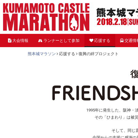
大会情報
ランナーとして参加
応援する
交通情
熊本城マラソン
応援する
復興の絆プロジェクト
1995年に発生した、阪神
その「ひまわり」は被
そして、同じ
全国からの支援に感謝の