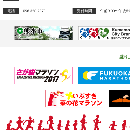
電話
096-328-2373
受付時間
午前9:00〜午後
盛り