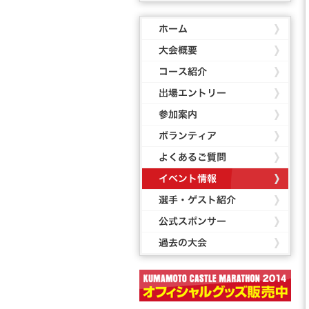
ホー
大会
コー
出場
参加
ボラ
よく
イベ
選手
公式
過去