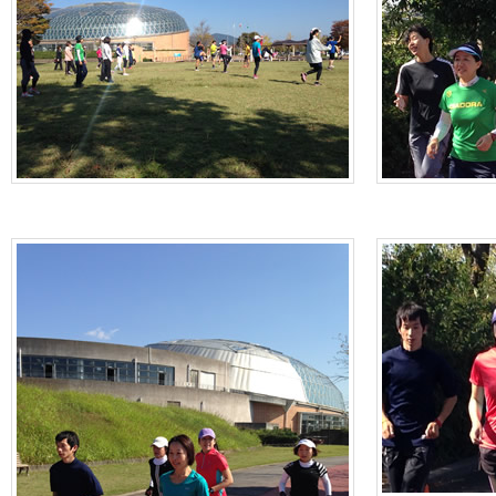
ム
概要
ス紹介
エントリー
案内
ンティア
あるご質問
ント情報
・ゲスト紹介
スポンサー
の大会