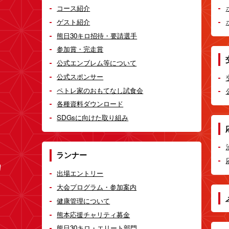
コース紹介
ゲスト紹介
熊日30キロ招待・要請選手
参加賞・完走賞
公式エンブレム等について
公式スポンサー
ペトレ家のおもてなし試食会
各種資料ダウンロード
SDGsに向けた取り組み
ランナー
出場エントリー
大会プログラム・参加案内
健康管理について
熊本応援チャリティ募金
熊日30キロ・エリート部門