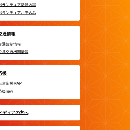
ボランティア活動内容
ボランティアお申込み
交通情報
交通規制情報
公共交通機関情報
応援
沿道応援MAP
応援navi
メディアの方へ