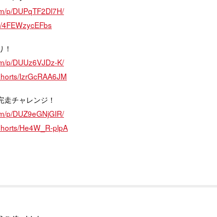
com/p/DUPqTF2Dl7H/
ts/4FEWzycEFbs
り！
com/p/DUUz6VJDz-K/
shorts/IzrGcRAA6JM
完走チャレンジ！
com/p/DUZ9eGNjGIR/
/shorts/He4W_R-plpA