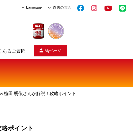
Language
過去の大会
くあるご質問
Myページ
ス
＆植田 明依さんが解説！攻略ポイント
攻略ポイント