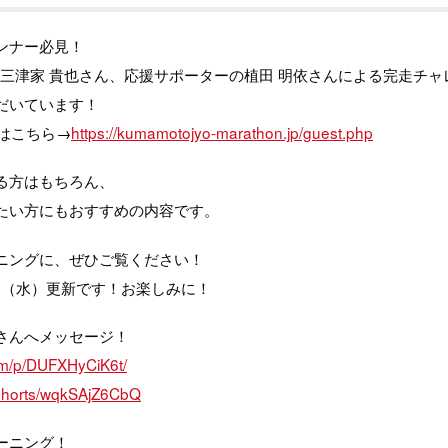
ンナー必見！
の三津家 貴也さん、応援サポーターの植田 明依さんによる完走チ
だいています！
介はこちら→
https://kumamotojyo-marathon.jp/guest.php
る方はもちろん、
たい方にもおすすめの内容です。
ニングに、ぜひご覧ください！
4（水）更新です！お楽しみに！
さんへメッセージ！
om/p/DUFXHyCiK6t/
/shorts/wqkSAjZ6CbQ
ーニング！