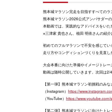
熊本城マラソン完走を目指すすべてのラ
熊本城マラソン2026公式アンバサダー
本動画では、実践的なアドバイスをいた
※三津家 貴也さん、植田 明依さんの紹
初めてのフルマラソンで不安を感じてい
走り方やコンディションづくりを見直し
大会本番に向けた準備やイメージトレー
動画は随時公開していきます。次回は2/
【第一弾】熊本城マラソン初挑戦のみな
（Instagram）
https://www.instagram.c
（YouTube）
https://www.youtube.com
【第二弾】熊本城マラソンに向けたトレ