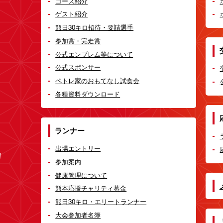
コース紹介
ゲスト紹介
熊日30キロ招待・要請選手
参加賞・完走賞
公式エンブレム等について
公式スポンサー
ペトレ家のおもてなし試食会
各種資料ダウンロード
ランナー
出場エントリー
参加案内
健康管理について
熊本応援チャリティ募金
熊日30キロ・エリートランナー
大会参加者名簿