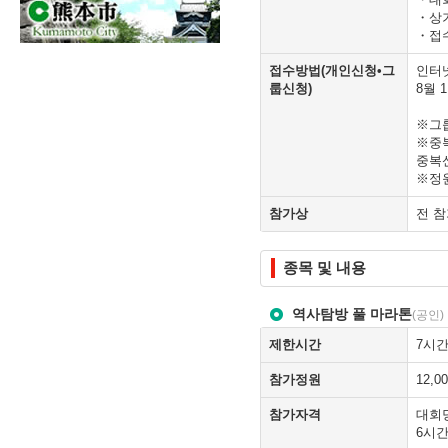
・상
・접
접수방법(개인신청•그
인터
룹신청)
8월 
※그
※중
중복신
※정
참가상
전 
종목 및 내용
역사탐방 풀 마라톤
(공인)
제한시간
7시
참가정원
12,0
참가자격
대회당
6시간