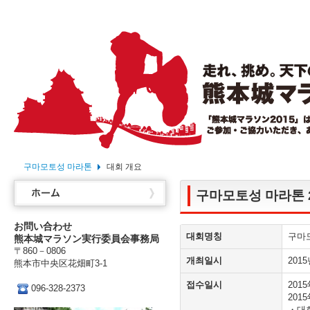
구마모토성 마라톤
대회 개요
Home
구마모토성 마라톤 2
お問い合わせ
대회명칭
구마모토
熊本城マラソン実行委員会事務局
〒860－0806
개최일시
201
熊本市中央区花畑町3-1
접수일시
201
096-328-2373
201
・대회